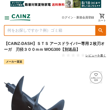
ログイン・新規会員登録
カート
【CAINZ-DASH】ＳＴＳ アースドライバー専用２枚刃オ
ーガ 刃径３００ｍｍ WOG300【別送品】
レビューを書く
メーカー直送