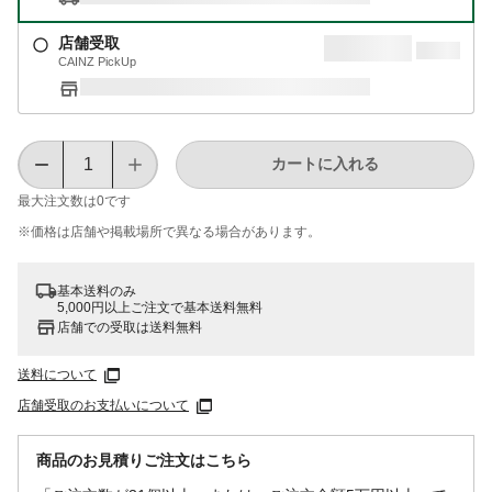
店舗受取
CAINZ PickUp
カートに入れる
最大注文数は
0
です
※価格は​店舗や​掲載場所で​異なる​場合が​あります。
基本送料のみ
5,000円以上ご注文で基本送料無料
店舗での受取は送料無料
送料について
店舗受取のお支払いについて
商品のお見積りご注文はこちら