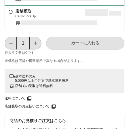
店舗受取
CAINZ PickUp
カートに入れる
最大注文数は
0
です
※価格は​店舗や​掲載場所で​異なる​場合が​あります。
基本送料のみ
5,000円以上ご注文で基本送料無料
店舗での受取は送料無料
送料について
店舗受取のお支払いについて
商品のお見積りご注文はこちら