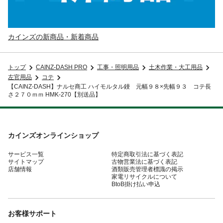
カインズの新商品・新着商品
トップ
CAINZ-DASH PRO
工事・照明用品
土木作業・大工用品
左官用品
コテ
【CAINZ-DASH】ナルセ商工 ハイモルタル鏝 元幅９８×先幅９３ コテ長
さ２７０ｍｍ HMK-270【別送品】
カインズオンラインショップ
サービス一覧
特定商取引法に基づく表記
サイトマップ
古物営業法に基づく表記
店舗情報
酒類販売管理者標識の掲示
家電リサイクルについて
BtoB掛け払い申込
お客様サポート