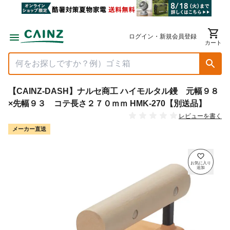
ログイン・新規会員登録
カート
【CAINZ-DASH】ナルセ商工 ハイモルタル鏝 元幅９８
×先幅９３ コテ長さ２７０ｍｍ HMK-270【別送品】
レビューを書く
メーカー直送