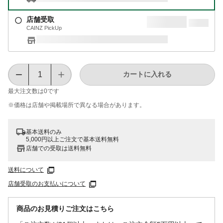
店舗受取
CAINZ PickUp
カートに入れる
最大注文数は
0
です
※価格は​店舗や​掲載場所で​異なる​場合が​あります。
基本送料のみ
5,000円以上ご注文で基本送料無料
店舗での受取は送料無料
送料について
店舗受取のお支払いについて
商品のお見積りご注文はこちら