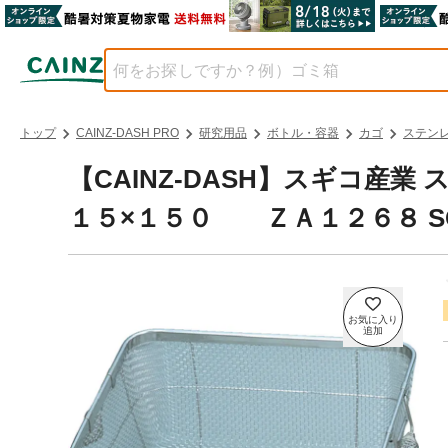
トップ
CAINZ-DASH PRO
研究用品
ボトル・容器
カゴ
ステンレ
【CAINZ-DASH】スギコ産
１５×１５０ ＺＡ１２６８ S