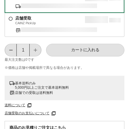
店舗受取
CAINZ PickUp
カートに入れる
最大注文数は
0
です
※価格は​店舗や​掲載場所で​異なる​場合が​あります。
基本送料のみ
5,000円以上ご注文で基本送料無料
店舗での受取は送料無料
送料について
店舗受取のお支払いについて
商品のお見積りご注文はこちら