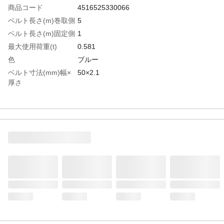
商品コード
4516525330066
ベルト長さ(m)巻取側
5
ベルト長さ(m)固定側
1
最大使用荷重(t)
0.581
色
ブルー
ベルト寸法(mm)幅×
50×2.1
厚さ
生産国
日本
重さ
3.260KG
材質1
ベルト:ポリエステル
材質2
ラチェットバックル:スチール