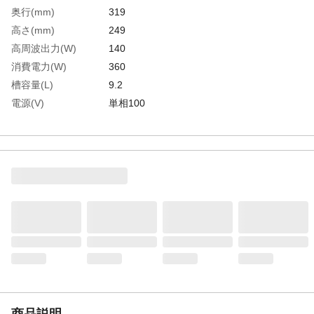
奥行(mm)
319
高さ(mm)
249
高周波出力(W)
140
消費電力(W)
360
槽容量(L)
9.2
電源(V)
単相100
発振周波数(kHz)
44
幅(mm)
381
槽内寸法(mm)奥行
319
槽内寸法(mm)高さ
249
槽内寸法(mm)幅
381
排水バルブ
有
生産国
日本
重さ
7.000KG
材質1
洗浄槽：SUS304
材質2
本体：アルミニウム
商品説明