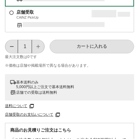
店舗受取
CAINZ PickUp
カートに入れる
最大注文数は
0
です
※価格は​店舗や​掲載場所で​異なる​場合が​あります。
基本送料のみ
5,000円以上ご注文で基本送料無料
店舗での受取は送料無料
送料について
店舗受取のお支払いについて
商品のお見積りご注文はこちら