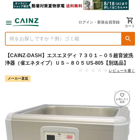
ログイン・新規会員登録
カート
【CAINZ-DASH】エスエヌディ ７３０１－０５超音波洗
浄器（省エネタイプ）ＵＳ－８０５ US-805【別送品】
レビューを書く
メーカー直送