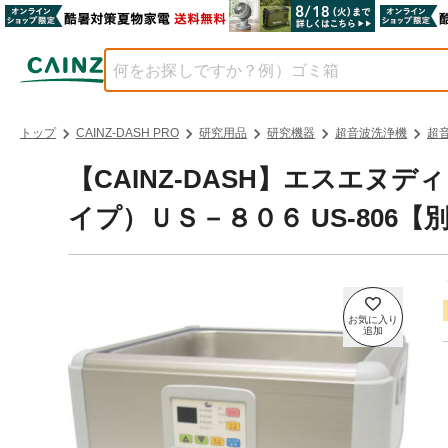
トップ
CAINZ-DASH PRO
研究用品
研究機器
超音波洗浄機
超
【CAINZ-DASH】エスエヌ
イプ）ＵＳ－８０６ US-806【