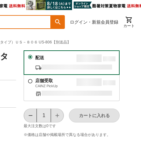
ログイン・新規会員登録
カート
タイプ）ＵＳ－８０６ US-806【別送品】
ネタ
配送
店舗受取
CAINZ PickUp
カートに入れる
最大注文数は
0
です
※価格は​店舗や​掲載場所で​異なる​場合が​あります。