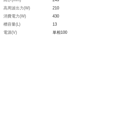
高周波出力(W)
210
消費電力(W)
430
槽容量(L)
13
電源(V)
単相100
発振周波数(kHz)
44
幅(mm)
407
槽内寸法(mm)奥行
381
槽内寸法(mm)高さ
249
槽内寸法(mm)幅
407
排水バルブ
有
生産国
日本
重さ
8.000KG
材質1
洗浄槽：SUS304
材質2
本体：アルミニウム