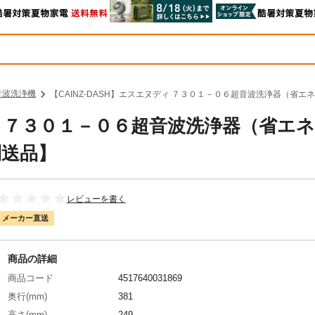
音波洗浄機
【CAINZ-DASH】エスエヌディ ７３０１－０６超音波洗浄器（省エネ
ディ ７３０１－０６超音波洗浄器（省エ
別送品】
レビューを書く
メーカー直送
商品の詳細
商品コード
4517640031869
奥行(mm)
381
高さ(mm)
249