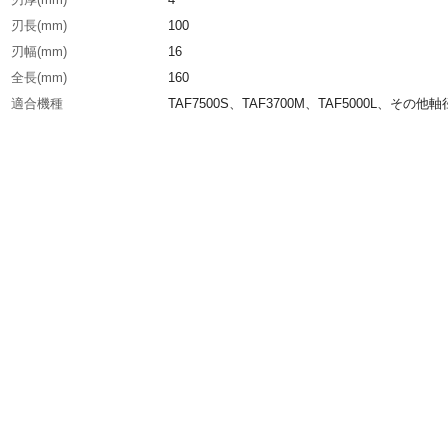
刃長(mm)
100
刃幅(mm)
16
全長(mm)
160
適合機種
TAF7500S、TAF3700M、TAF5000L、その他軸
対応の機種
柄部φ(mm)
□6
粒度(#)
200
生産国
日本
重さ
58.000G
材質1
SKS-8