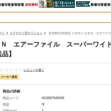
スリ
エアヤスリ用オプション
【CAINZ-DASH】ツボサン ＣＢＮ エアーフ
ン ＣＢＮ エアーファイル スーパーワ
送品】
レビューを書く
メーカー直送
商品の詳細
商品コード
4518007645026
形状
平
刃厚(mm)
4