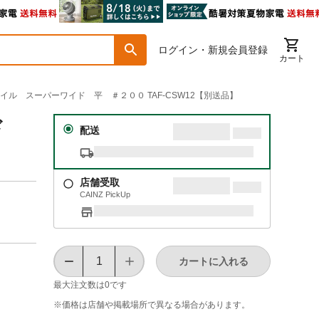
ログイン・新規会員登録
カート
ァイル スーパーワイド 平 ＃２００ TAF-CSW12【別送品】
イド
配送
店舗受取
CAINZ PickUp
カートに入れる
最大注文数は
0
です
※価格は​店舗や​掲載場所で​異なる​場合が​あります。