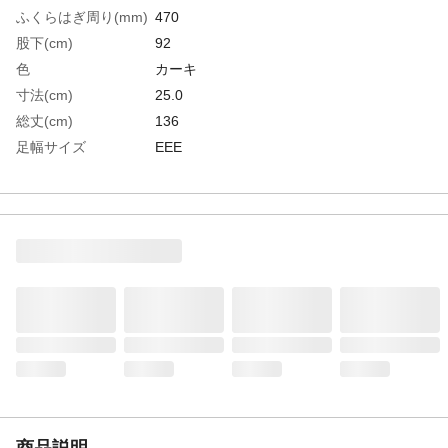
ふくらはぎ周り(mm)
470
股下(cm)
92
色
カーキ
寸法(cm)
25.0
総丈(cm)
136
足幅サイズ
EEE
EU(ヨーロッパ)規格
40
サイズ
UK(イギリス)規格サ
6.5
イズ
US(アメリカ)規格サ
7
イズ
生産国
中国
重さ
2.400KG
材質1
表面：ナイロン420デニール
材質2
裏面：ナイロンメッシュ
材質3
靴部：ＰＶＣ、フェルトスパイク底
商品説明