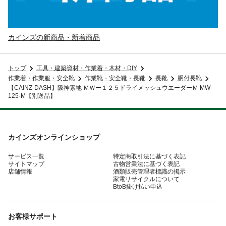
カインズの新商品・新着商品
トップ
工具・建築資材・作業着・木材・DIY
作業着・作業服・安全靴
作業靴・安全靴・長靴
長靴
胴付長靴
【CAINZ-DASH】阪神素地 ＭＷー１２５ドライメッシュウエーダーＭ MW-
125-M【別送品】
カインズオンラインショップ
サービス一覧
特定商取引法に基づく表記
サイトマップ
古物営業法に基づく表記
店舗情報
酒類販売管理者標識の掲示
家電リサイクルについて
BtoB掛け払い申込
お客様サポート