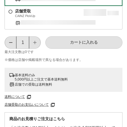
店舗受取
CAINZ PickUp
カートに入れる
最大注文数は
0
です
※価格は​店舗や​掲載場所で​異なる​場合が​あります。
基本送料のみ
5,000円以上ご注文で基本送料無料
店舗での受取は送料無料
送料について
店舗受取のお支払いについて
商品のお見積りご注文はこちら