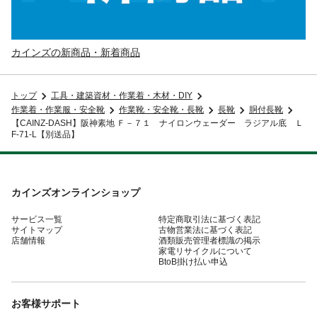
カインズの新商品・新着商品
トップ
工具・建築資材・作業着・木材・DIY
作業着・作業服・安全靴
作業靴・安全靴・長靴
長靴
胴付長靴
【CAINZ-DASH】阪神素地 Ｆ－７１ ナイロンウェーダー ラジアル底 Ｌ
F-71-L【別送品】
カインズオンラインショップ
サービス一覧
特定商取引法に基づく表記
サイトマップ
古物営業法に基づく表記
店舗情報
酒類販売管理者標識の掲示
家電リサイクルについて
BtoB掛け払い申込
お客様サポート