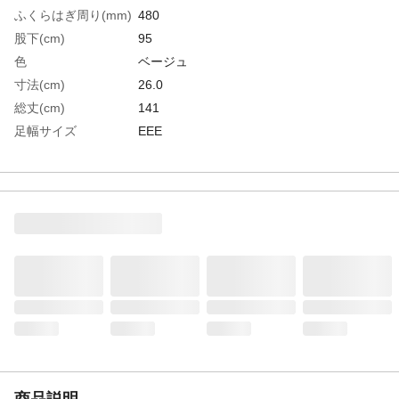
ふくらはぎ周り(mm)
480
股下(cm)
95
色
ベージュ
寸法(cm)
26.0
総丈(cm)
141
足幅サイズ
EEE
EU(ヨーロッパ)規格
42
サイズ
UK(イギリス)規格サ
7.5
イズ
US(アメリカ)規格サ
8
イズ
生産国
中国
重さ
2.550KG
材質1
胴部：ナイロン210デニール
材質2
靴部：耐油塩化ビニール(PVC)
商品説明