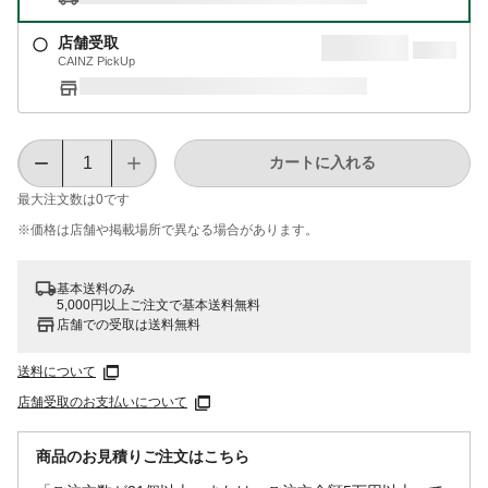
店舗受取
CAINZ PickUp
カートに入れる
最大注文数は
0
です
※価格は​店舗や​掲載場所で​異なる​場合が​あります。
基本送料のみ
5,000円以上ご注文で基本送料無料
店舗での受取は送料無料
送料について
店舗受取のお支払いについて
商品のお見積りご注文はこちら