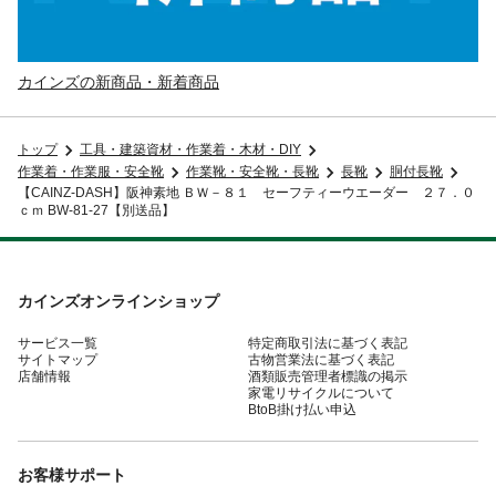
カインズの新商品・新着商品
トップ
工具・建築資材・作業着・木材・DIY
作業着・作業服・安全靴
作業靴・安全靴・長靴
長靴
胴付長靴
【CAINZ-DASH】阪神素地 ＢＷ－８１ セーフティーウエーダー ２７．０
ｃｍ BW-81-27【別送品】
カインズオンラインショップ
サービス一覧
特定商取引法に基づく表記
サイトマップ
古物営業法に基づく表記
店舗情報
酒類販売管理者標識の掲示
家電リサイクルについて
BtoB掛け払い申込
お客様サポート