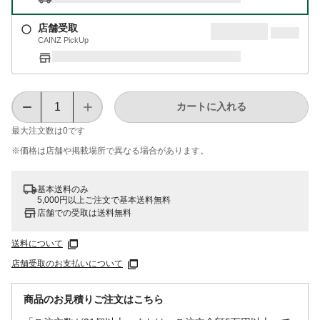
店舗受取
CAINZ PickUp
カートに入れる
最大注文数は
0
です
※価格は​店舗や​掲載場所で​異なる​場合が​あります。
基本送料のみ
5,000円以上ご注文で基本送料無料
店舗での受取は送料無料
送料について
店舗受取のお支払いについて
商品のお見積りご注文はこちら