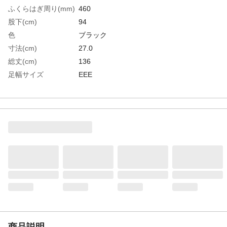
ふくらはぎ周り(mm)
460
股下(cm)
94
色
ブラック
寸法(cm)
27.0
総丈(cm)
136
足幅サイズ
EEE
EU(ヨーロッパ)規格
43
サイズ
UK(イギリス)規格サ
8.5
イズ
US(アメリカ)規格サ
9
イズ
生産国
中国
重さ
3.200KG
材質1
表面：ナイロン＋ＰＶＣ
材質2
靴部・底部：耐油性塩化ビニール
材質3
先芯：鋼製
商品説明