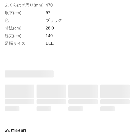
ふくらはぎ周り(mm)
470
股下(cm)
97
色
ブラック
寸法(cm)
28.0
総丈(cm)
140
足幅サイズ
EEE
EU(ヨーロッパ)規格
44
サイズ
UK(イギリス)規格サ
9.5
イズ
US(アメリカ)規格サ
10
イズ
生産国
中国
重さ
3.350KG
材質1
表面：ナイロン＋ＰＶＣ
材質2
靴部・底部：耐油性塩化ビニール
材質3
先芯：鋼製
商品説明