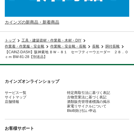
カインズの新商品・新着商品
トップ
工具・建築資材・作業着・木材・DIY
作業着・作業服・安全靴
作業靴・安全靴・長靴
長靴
胴付長靴
【CAINZ-DASH】阪神素地 ＢＷ－８１ セーフティーウエーダー ２８．０
ｃｍ BW-81-28【別送品】
カインズオンラインショップ
サービス一覧
特定商取引法に基づく表記
サイトマップ
古物営業法に基づく表記
店舗情報
酒類販売管理者標識の掲示
家電リサイクルについて
BtoB掛け払い申込
お客様サポート