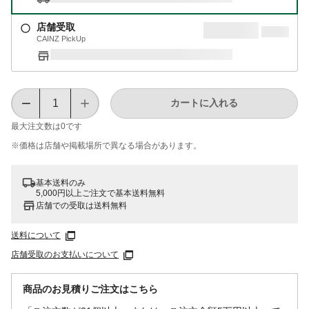
店舗受取
CAINZ PickUp
カートに入れる
最大注文数は
0
です
※価格は​店舗や​掲載場所で​異なる​場合が​あります。
基本送料のみ
5,000円以上ご注文で基本送料無料
店舗での受取は送料無料
送料について
店舗受取のお支払いについて
商品のお見積りご注文はこちら