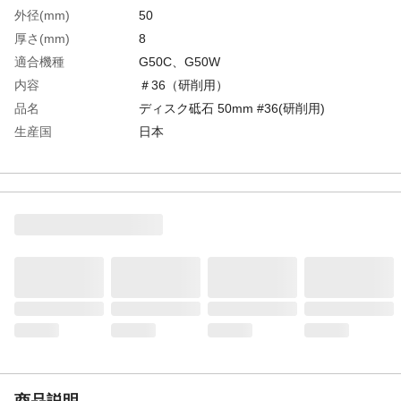
外径(mm)
50
厚さ(mm)
8
適合機種
G50C、G50W
内容
＃36（研削用）
品名
ディスク砥石 50mm #36(研削用)
生産国
日本
重さ
21.000G
材質1
砥石
商品説明