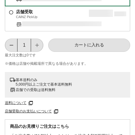
店舗受取
CAINZ PickUp
カートに入れる
最大注文数は
0
です
※価格は​店舗や​掲載場所で​異なる​場合が​あります。
基本送料のみ
5,000円以上ご注文で基本送料無料
店舗での受取は送料無料
送料について
店舗受取のお支払いについて
商品のお見積りご注文はこちら