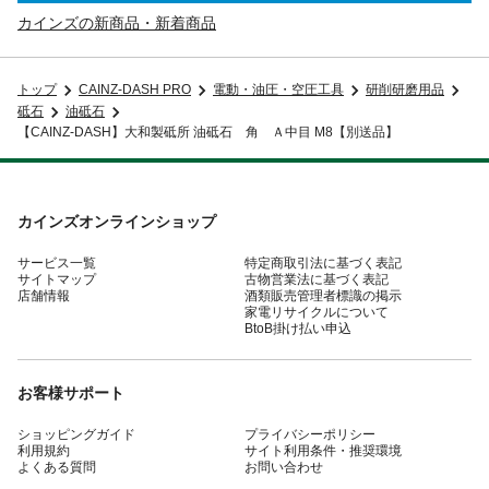
カインズの新商品・新着商品
トップ
CAINZ-DASH PRO
電動・油圧・空圧工具
研削研磨用品
砥石
油砥石
【CAINZ-DASH】大和製砥所 油砥石 角 Ａ中目 M8【別送品】
カインズオンラインショップ
サービス一覧
特定商取引法に基づく表記
サイトマップ
古物営業法に基づく表記
店舗情報
酒類販売管理者標識の掲示
家電リサイクルについて
BtoB掛け払い申込
お客様サポート
ショッピングガイド
プライバシーポリシー
利用規約
サイト利用条件・推奨環境
よくある質問
お問い合わせ