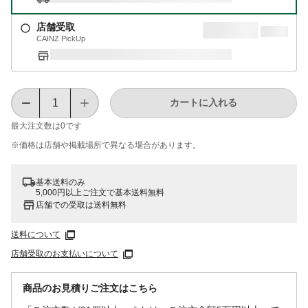
店舗受取
CAINZ PickUp
カートに入れる
最大注文数は
0
です
※価格は​店舗や​掲載場所で​異なる​場合が​あります。
基本送料のみ
5,000円以上ご注文で基本送料無料
店舗での受取は送料無料
送料について
店舗受取のお支払いについて
商品のお見積りご注文はこちら