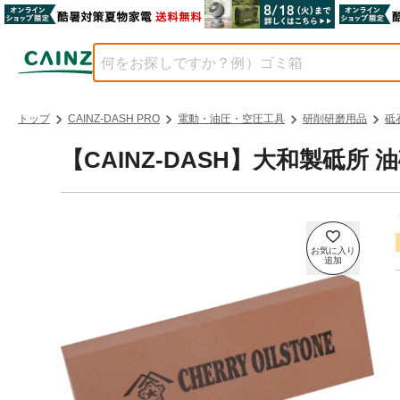
トップ
CAINZ-DASH PRO
電動・油圧・空圧工具
研削研磨用品
砥
【CAINZ-DASH】大和製砥所