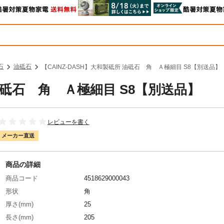
石
油砥石
【CAINZ-DASH】大和製砥所 油砥石 角 Ａ極細目 S8【別送品】
 油砥石 角 Ａ極細目 S8【別送品】
レビューを書く
メーカー直送
商品の詳細
商品コード
4518629000043
形状
角
厚さ(mm)
25
長さ(mm)
205