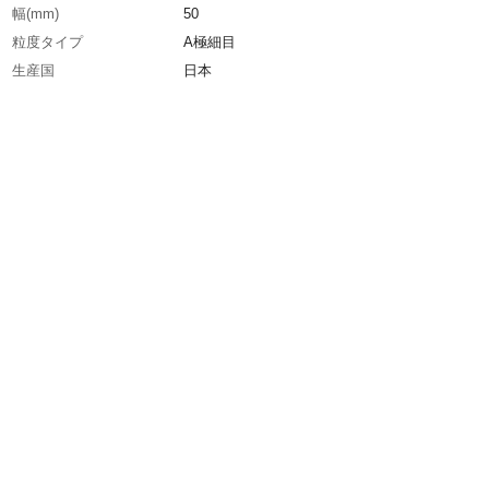
幅(mm)
50
粒度タイプ
A極細目
生産国
日本
重さ
650.000G