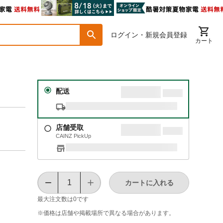
ログイン・新規会員登録
カート
配送
店舗受取
CAINZ PickUp
カートに入れる
最大注文数は
0
です
※価格は​店舗や​掲載場所で​異なる​場合が​あります。