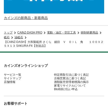
カインズの新商品・新着商品
トップ
CAINZ-DASH PRO
電動・油圧・空圧工具
研削研磨用品
砥石
油砥石
【CAINZ-DASH】大和製砥所 さくら 細目 Ｖ ＯＩＬ 角 １００Ｘ２
５Ｘ１３ SAKURA-F4【別送品】
カインズオンラインショップ
サービス一覧
特定商取引法に基づく表記
サイトマップ
古物営業法に基づく表記
店舗情報
酒類販売管理者標識の掲示
家電リサイクルについて
BtoB掛け払い申込
お客様サポート