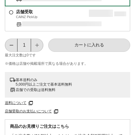
店舗受取
CAINZ PickUp
カートに入れる
最大注文数は
0
です
※価格は​店舗や​掲載場所で​異なる​場合が​あります。
基本送料のみ
5,000円以上ご注文で基本送料無料
店舗での受取は送料無料
送料について
店舗受取のお支払いについて
商品のお見積りご注文はこちら