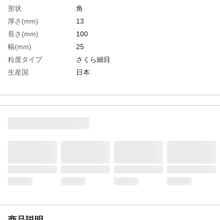
形状
角
厚さ(mm)
13
長さ(mm)
100
幅(mm)
25
粒度タイプ
さくら細目
生産国
日本
重さ
95.000G
商品説明