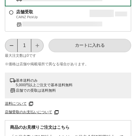
店舗受取
CAINZ PickUp
カートに入れる
最大注文数は
0
です
※価格は​店舗や​掲載場所で​異なる​場合が​あります。
基本送料のみ
5,000円以上ご注文で基本送料無料
店舗での受取は送料無料
送料について
店舗受取のお支払いについて
商品のお見積りご注文はこちら