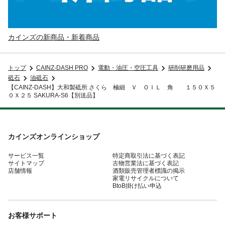
カインズの新商品・新着商品
トップ
CAINZ-DASH PRO
電動・油圧・空圧工具
研削研磨用品
砥石
油砥石
【CAINZ-DASH】大和製砥所 さくら 極細 Ｖ ＯＩＬ 角 １５０Ｘ５
０Ｘ２５ SAKURA-S6【別送品】
カインズオンラインショップ
サービス一覧
特定商取引法に基づく表記
サイトマップ
古物営業法に基づく表記
店舗情報
酒類販売管理者標識の掲示
家電リサイクルについて
BtoB掛け払い申込
お客様サポート