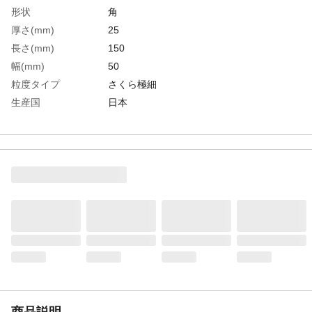
形状
角
厚さ(mm)
25
長さ(mm)
150
幅(mm)
50
粒度タイプ
さくら極細
生産国
日本
重さ
500.000G
商品説明