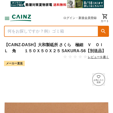
ログイン・新規会員登録
カート
【CAINZ-DASH】大和製砥所 さくら 極細 Ｖ ＯＩ
Ｌ 角 １５０Ｘ５０Ｘ２５ SAKURA-S6【別送品】
レビューを書く
メーカー直送