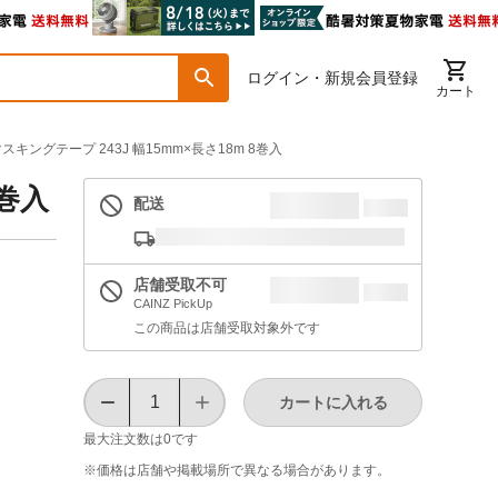
ログイン・新規会員登録
カート
スキングテープ 243J 幅15mm×長さ18m 8巻入
8巻入
配送
店舗受取不可
CAINZ PickUp
この商品は店舗受取対象外です
カートに入れる
最大注文数は
0
です
※価格は​店舗や​掲載場所で​異なる​場合が​あります。