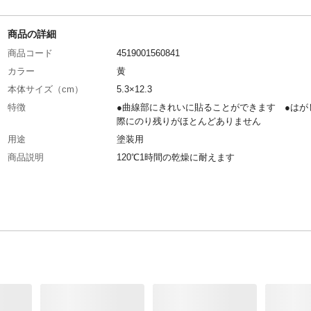
商品の詳細
商品コード
4519001560841
カラー
黄
本体サイズ（cm）
5.3×12.3
特徴
●曲線部にきれいに貼ることができます ●はが
際にのり残りがほとんどありません
用途
塗装用
商品説明
120℃1時間の乾燥に耐えます
入数
8
商品仕様
塗装用マスキングテープ
材質
紙
生産国
日本
重量
186g
粘着剤
アクリル系