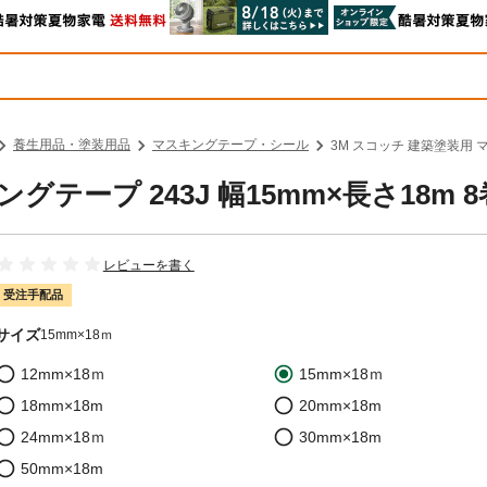
養生用品・塗装用品
マスキングテープ・シール
3M スコッチ 建築塗装用 マ
グテープ 243J 幅15mm×長さ18m 
レビューを書く
受注手配品
サイズ
15mm×18ｍ
12mm×18ｍ
15mm×18ｍ
18mm×18m
20mm×18m
24mm×18ｍ
30mm×18m
50mm×18m