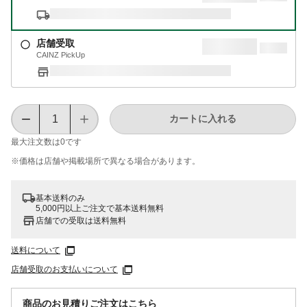
店舗受取
CAINZ PickUp
カートに入れる
最大注文数は
0
です
※価格は​店舗や​掲載場所で​異なる​場合が​あります。
基本送料のみ
5,000円以上ご注文で基本送料無料
店舗での受取は送料無料
送料について
店舗受取のお支払いについて
商品のお見積りご注文はこちら