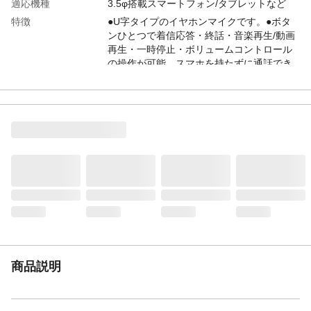
適応機種
3.5φ搭載スマートフォン/タブレットなど
特徴
●U字タイプのイヤホンマイクです。●ボタ
ンひとつで着信応答・終話・音楽再生/動画
再生・一時停止・ボリュームコントロール
の操作が可能。スマホを持たずに通話でき
る内蔵マイク。イヤホンはインナータイプ
でイージーフィット構造。
商品仕様
ステレオイヤホンマイクU字型/3.5φ
付属品／セット内容
S,M,Lサイズイヤパッド(Mは本体に付属)
生産国
中国
ケーブル長
120cm
重量
11g
商品説明