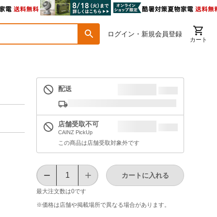
ログイン・新規会員登録
カート
配送
店舗受取不可
CAINZ PickUp
この商品は店舗受取対象外です
カートに入れる
最大注文数は
0
です
※価格は​店舗や​掲載場所で​異なる​場合が​あります。