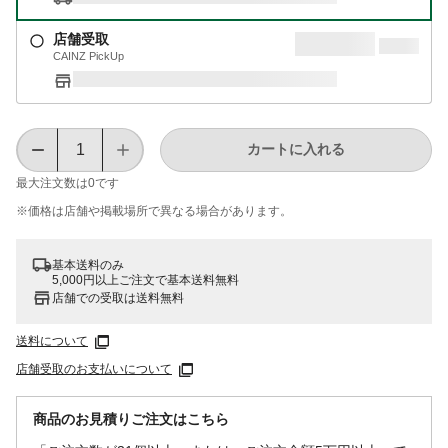
店舗受取
CAINZ PickUp
カートに入れる
最大注文数は
0
です
※価格は​店舗や​掲載場所で​異なる​場合が​あります。
基本送料のみ
5,000円以上ご注文で基本送料無料
店舗での受取は送料無料
送料について
店舗受取のお支払いについて
商品のお見積りご注文はこちら