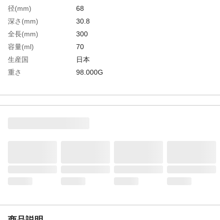
径(mm)
68
深さ(mm)
30.8
全長(mm)
300
容量(ml)
70
生産国
日本
重さ
98.000G
材質1
ステンレス(SUS304)(無機系親水性塗料の焼
き付け塗装)
商品説明