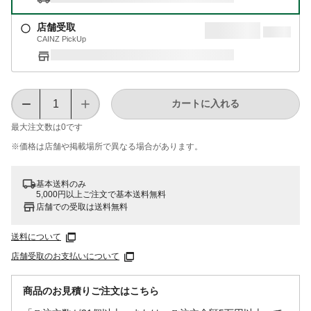
店舗受取
CAINZ PickUp
カートに入れる
最大注文数は
0
です
※価格は​店舗や​掲載場所で​異なる​場合が​あります。
基本送料のみ
5,000円以上ご注文で基本送料無料
店舗での受取は送料無料
送料について
店舗受取のお支払いについて
商品のお見積りご注文はこちら