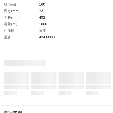
径(mm)
160
深さ(mm)
73
全長(mm)
492
容量(ml)
1000
生産国
日本
重さ
434.000G
材質1
ステンレス(SUS304)(無機系親水性塗料の焼
き付け塗装)
商品説明