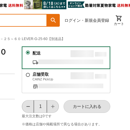
ログイン・新規会員登録
カート
２５～６０ LEVER-G-25-60【別送品】
６０
配送
店舗受取
CAINZ PickUp
カートに入れる
最大注文数は
0
です
※価格は​店舗や​掲載場所で​異なる​場合が​あります。