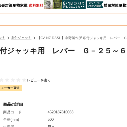
ッキ
爪付ジャッキ
【CAINZ-DASH】今野製作所 爪付ジャッキ用 レバー Ｇ－
所 爪付ジャッキ用 レバー Ｇ－２５～
レビューを書く
メーカー直送
商品の詳細
商品コード
4520187810033
全長(mm)
500
生産国
日本