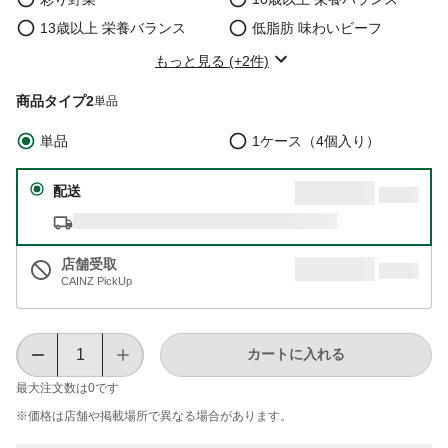
13歳以上 栄養バランス
低脂肪 味わいビーフ
もっと見る (+2件)
商品タイプ2
単品
単品
1ケース（4個入り）
配送
店舗受取
CAINZ PickUp
カートに入れる
最大注文数は
0
です
※価格は​店舗や​掲載場所で​異なる​場合が​あります。