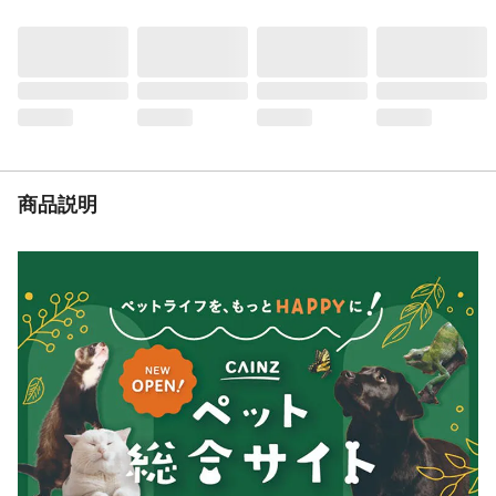
内容量
1.6kg(小分けパック4袋入)
重量
1655g
生産国
日本
原材料
穀類(トウモロコシ、パン粉、小麦粉)、肉類
(チキンミール、チキンエキス、チキン、さ
さみ、ササミパウダー)、豆類(脱脂大豆、大
豆タンパク、大豆エキス)、動物性油脂、野
菜類(ビートパルプ、ニンジンパウダー、カ
ボチャパウダー、ホウレンソウパウダー)、
商品説明
他
保証成分
タンパク質20.0%以上脂質5.5%以上粗繊維
(%以下)4.5%以下粗灰分(%以下)8.5%以下水
分(%以下)13.0%以下
代謝エネルギー
約335kcal/100gあたり