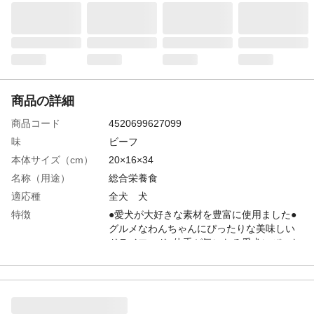
商品の詳細
商品コード
4520699627099
味
ビーフ
本体サイズ（cm）
20×16×34
名称（用途）
総合栄養食
適応種
全犬 犬
特徴
●愛犬が大好きな素材を豊富に使用ました●
グルメなわんちゃんにぴったりな美味しい
ドライフード●体重が気になる愛犬にぴった
りの低脂肪設計●食感を楽しむ、チーズを加
えたささみ入り粒たっぷり●カルシウムたっ
ぷりの厳選された国産小魚入り●生肉入りの
角切りチキン粒入り