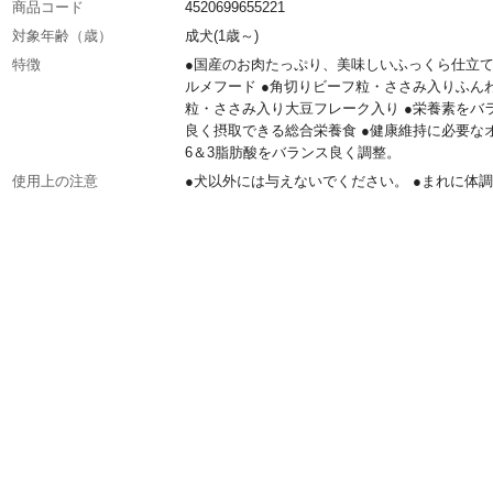
商品コード
4520699655221
対象年齢（歳）
成犬(1歳～)
特徴
●国産のお肉たっぷり、美味しいふっくら仕立
ルメフード ●角切りビーフ粒・ささみ入りふん
粒・ささみ入り大豆フレーク入り ●栄養素をバ
良く摂取できる総合栄養食 ●健康維持に必要な
6＆3脂肪酸をバランス良く調整。
使用上の注意
●犬以外には与えないでください。 ●まれに体
質にあわない場合もあります。 何らかの異常に
かれた時は給与を中断し、早めに獣医師に相談
とをおすすめします。 ●色、形状、大きさなど
つきがみられる事がありますが、品質に問題は
せん。
内容量
1.7kg/小分けパック5袋入
生産国
日本
原材料
穀類(小麦粉、トウモロコシ、パン粉、小麦グル
ン)、糖類(ブドウ糖果糖液糖、ショ糖、粉末水あ
豆類(脱脂大豆、大豆パウダー、おからパウダー
豆エキス、大豆タンパク)、肉類、他
保証成分
タンパク質17.6%以上、脂質7.5%以上、粗繊維4