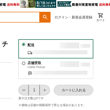
ログイン・新規会員登録
カート
・チ
配送
店舗受取
CAINZ PickUp
カートに入れる
最大注文数は
0
です
※価格は​店舗や​掲載場所で​異なる​場合が​あります。