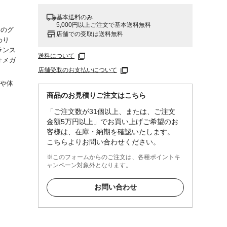
基本送料のみ
5,000円以上ご注文で基本送料無料
てのグ
店舗での受取は送料無料
わり
ランス
送料について
オメガ
店舗受取のお支払いについて
調や体
気付
商品のお見積りご注文はこちら
するこ
「ご注文数が31個以上、または、ご注文
にばら
金額5万円以上」でお買い上げご希望のお
ありま
客様は、在庫・納期を確認いたします。
こちらよりお問い合わせください。
※このフォームからのご注文は、各種ポイントキ
ャンペーン対象外となります。
テ
め)、
お問い合わせ
、大
.0%