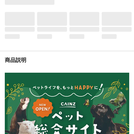
重量
2375g
生産国
日本
原材料
穀類(トウモロコシ、小麦粉、コーングルテ
ンミール、フスマ、パン粉、コーングルテ
ンフィード)、肉類(チキンミール、チキンエ
キス、ビーフパウダー)、豆類(脱脂大豆、大
豆エキス)、動物性油脂、野菜類、他
保証成分
タンパク質22.0%以上脂質10.0%以上粗繊維
商品説明
4.5%以下粗灰分8.5%以下水分10.0%以下
代謝エネルギー
約355kcal/100gあたり