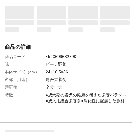
商品の詳細
商品コード
4520699682890
味
ビーフ野菜
本体サイズ（cm）
24×16.5×36
名称（用途）
総合栄養食
適応種
全犬 犬
特徴
●成犬期の愛犬の健康を考えた栄養バランス
●成犬用総合栄養食●消化性に配慮した原材
料を配合●体をつくり、健康を維持するのに
欠かせないビタミン・ミネラルをバランス
よく調整 ●歯・骨の健康維持 カルシウム・
リンをバランスよく調整。
内容量
2.3kg/小分けパック4袋入