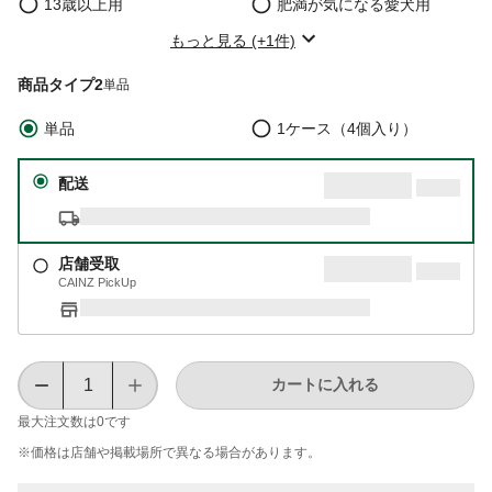
13歳以上用
肥満が気になる愛犬用
もっと見る (+1件)
商品タイプ2
単品
単品
1ケース（4個入り）
配送
店舗受取
CAINZ PickUp
カートに入れる
最大注文数は
0
です
※価格は​店舗や​掲載場所で​異なる​場合が​あります。