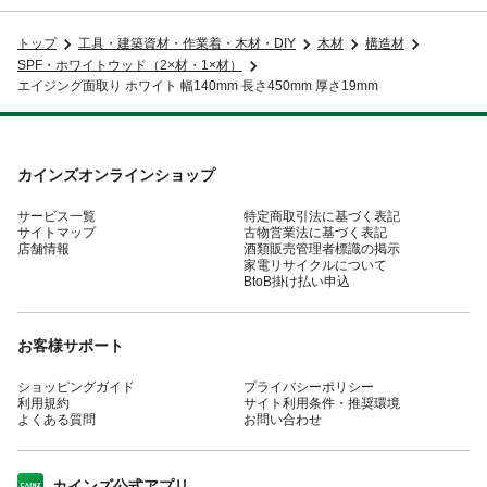
トップ
工具・建築資材・作業着・木材・DIY
木材
構造材
SPF・ホワイトウッド（2×材・1×材）
エイジング面取り ホワイト 幅140mm 長さ450mm 厚さ19mm
カインズオンラインショップ
サービス一覧
特定商取引法に基づく表記
サイトマップ
古物営業法に基づく表記
店舗情報
酒類販売管理者標識の掲示
家電リサイクルについて
BtoB掛け払い申込
お客様サポート
ショッピングガイド
プライバシーポリシー
利用規約
サイト利用条件・推奨環境
よくある質問
お問い合わせ
カインズ公式アプリ