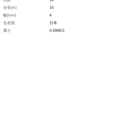
全長(m)
16
幅(mm)
4
生産国
日本
重さ
0.690KG
材質1
バイメタルハイス