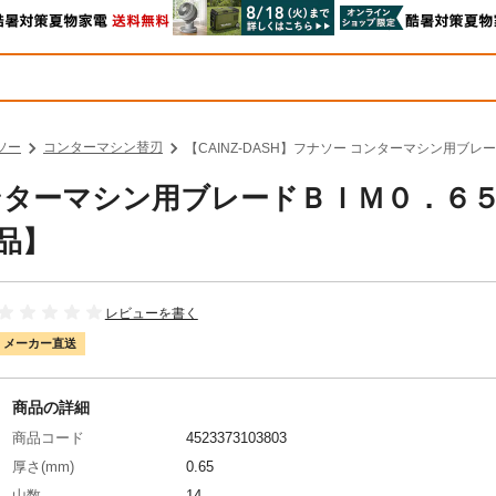
ソー
コンターマシン替刃
【CAINZ-DASH】フナソー コンターマシン用ブ
 コンターマシン用ブレードＢＩＭ０．６
送品】
レビューを書く
メーカー直送
商品の詳細
商品コード
4523373103803
厚さ(mm)
0.65
山数
14