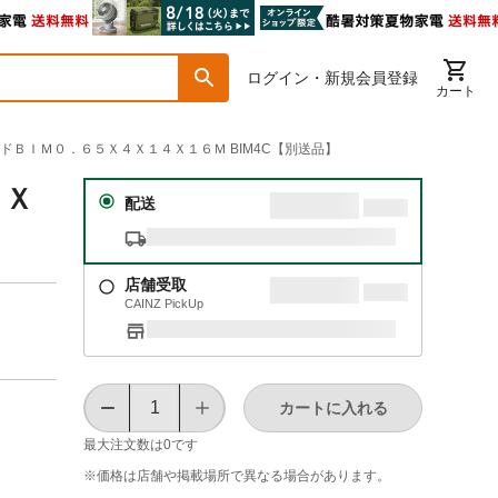
ログイン・新規会員登録
カート
レードＢＩＭ０．６５Ｘ４Ｘ１４Ｘ１６Ｍ BIM4C【別送品】
５Ｘ
配送
店舗受取
CAINZ PickUp
カートに入れる
最大注文数は
0
です
※価格は​店舗や​掲載場所で​異なる​場合が​あります。