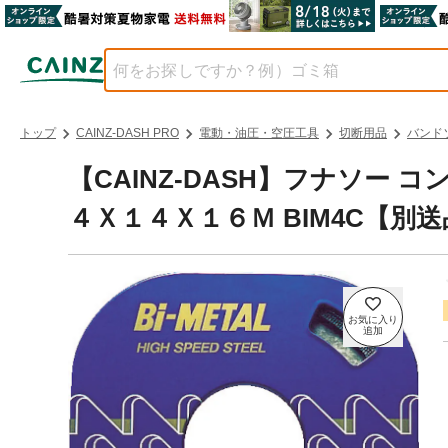
トップ
CAINZ-DASH PRO
電動・油圧・空圧工具
切断用品
バンド
【CAINZ-DASH】フナソー
４Ｘ１４Ｘ１６Ｍ BIM4C【別