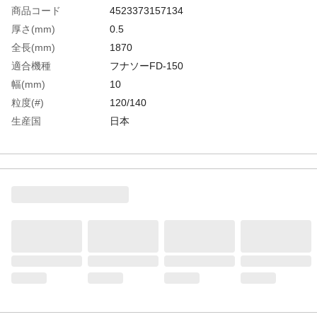
商品コード
4523373157134
厚さ(mm)
0.5
全長(mm)
1870
適合機種
フナソーFD-150
幅(mm)
10
粒度(#)
120/140
生産国
日本
重さ
76.000G
材質1
電着ダイヤ