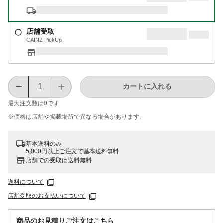
店舗受取
CAINZ PickUp
カートに入れる
最大注文数は
0
です
※価格は​店舗や​掲載場所で​異なる​場合が​あります。
基本送料のみ
5,000円以上ご注文で基本送料無料
店舗での受取は送料無料
送料について
店舗受取のお支払いについて
商品のお見積りご注文はこちら