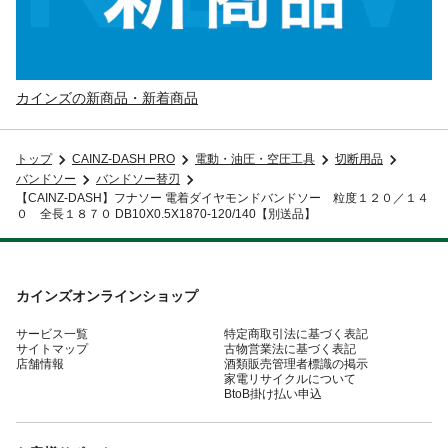
カインズの新商品・新着商品
トップ
CAINZ-DASH PRO
電動・油圧・空圧工具
切断用品
バンドソー
バンドソー替刃
【CAINZ-DASH】フナソー 電着ダイヤモンドバンドソー 粒度１２０／１４
０ 全長１８７０ DB10X0.5X1870-120/140【別送品】
カインズオンラインショップ
サービス一覧
特定商取引法に基づく表記
サイトマップ
古物営業法に基づく表記
店舗情報
酒類販売管理者標識の掲示
家電リサイクルについて
BtoB掛け払い申込