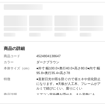
商品の詳細
商品コード
4524804138647
カラー
ダークブラウン
本体サイズ（cm）
●外寸:幅100.0×奥行40.0×高さ80.0●内寸:幅
95.8×奥行35.4×高さ78
特徴
●直射日光や雨を防ぐので省エネや劣化防止
になります。●天板が人工木、フレームがア
ルミで錆びにくい、腐りにくい
商品説明
エアコン室外機を隠せる、また装飾にも
組立目安時間（分）
20