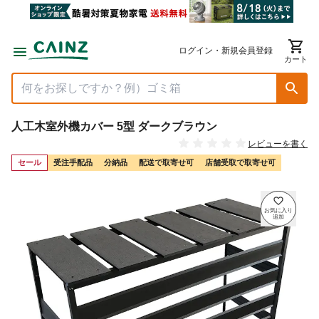
ログイン・新規会員登録
カート
人工木室外機カバー 5型 ダークブラウン
レビューを書く
セール
受注手配品
分納品
配送で取寄せ可
店舗受取で取寄せ可