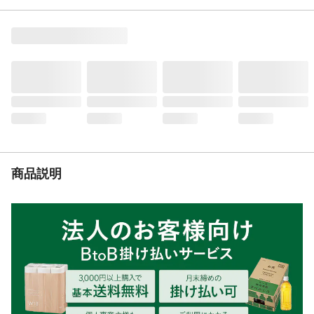
組立人数（人）
1
必要工具
プラスドライバー（お客様用意）
付属品／セット内容
なし
材質・素材
●本体/人工木、アルミニウム●ネジ/ステンレ
ス●キャップ/ABS樹脂
耐荷重
天板:10KG
使用上の注意
●使用用途以外には使用しないでください。
●天板の上に乗ったり、重いものを乗せない
で下さい。●水平な場所に設置してご使用下
さい。
生産国
中国
商品説明
重量
7.4KG