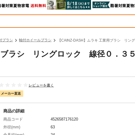
付ブラシ
軸付ホイールブラシ
【CAINZ-DASH】ムラキ 工業用ブラシ リン
工業用ブラシ リングロック 線径０．３
レビューを書く
メーカー直送
商品の詳細
商品コード
4526587176120
外径(mm)
63
金具径(mm)
24