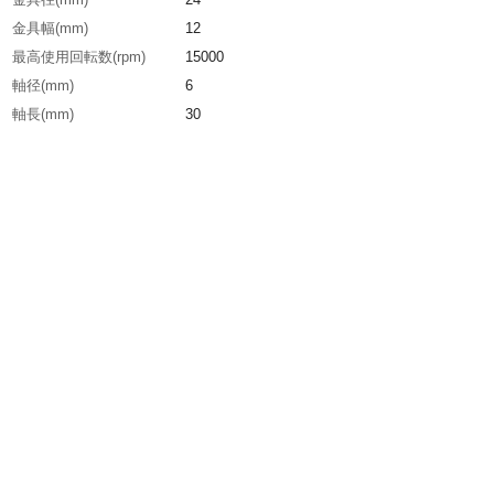
金具幅(mm)
12
最高使用回転数(rpm)
15000
軸径(mm)
6
軸長(mm)
30
線径(mm)
0.35
毛材
ワイヤ鋼
毛丈(mm)
19
生産国
ドイツ
重さ
130.000G
材質1
軸：スチール