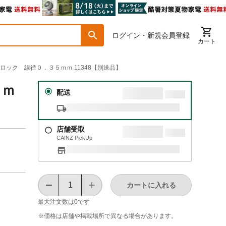
ログイン・新規会員登録
カート
グロック 線径０．３５ｍｍ 11348【別送品】
５ｍ
配送
店舗受取
CAINZ PickUp
カートに入れる
最大注文数は
0
です
※価格は​店舗や​掲載場所で​異なる​場合が​あります。