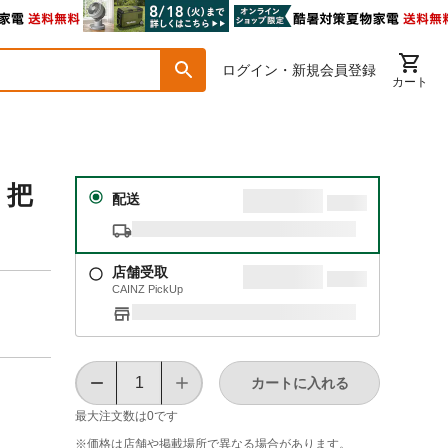
ログイン・新規会員登録
カート
 把
配送
店舗受取
CAINZ PickUp
カートに入れる
最大注文数は
0
です
※価格は​店舗や​掲載場所で​異なる​場合が​あります。