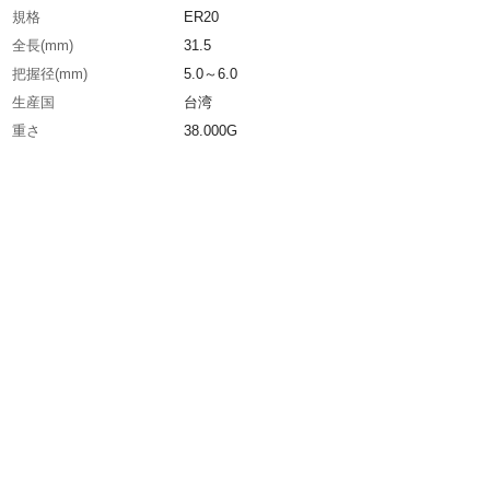
規格
ER20
全長(mm)
31.5
把握径(mm)
5.0～6.0
生産国
台湾
重さ
38.000G