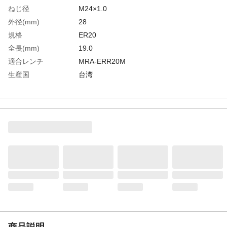
ねじ径
M24×1.0
外径(mm)
28
規格
ER20
全長(mm)
19.0
適合レンチ
MRA-ERR20M
生産国
台湾
重さ
28.000G
商品説明