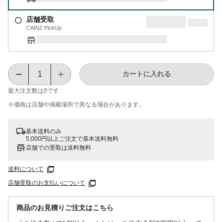
店舗受取
CAINZ PickUp
カートに入れる
最大注文数は
0
です
※価格は​店舗や​掲載場所で​異なる​場合が​あります。
基本送料のみ
5,000円以上ご注文で基本送料無料
店舗での受取は送料無料
送料について
店舗受取のお支払いについて
商品のお見積りご注文はこちら