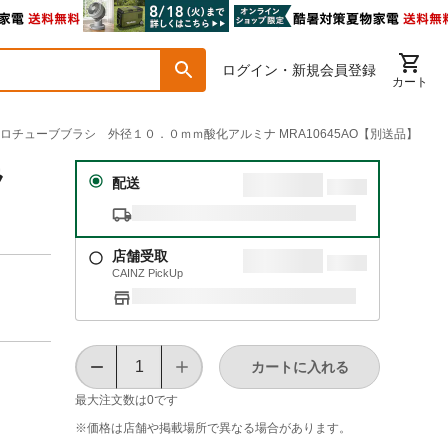
ログイン・新規会員登録
カート
クロチューブブラシ 外径１０．０ｍｍ酸化アルミナ MRA10645AO【別送品】
ラ
配送
店舗受取
CAINZ PickUp
カートに入れる
最大注文数は
0
です
※価格は​店舗や​掲載場所で​異なる​場合が​あります。