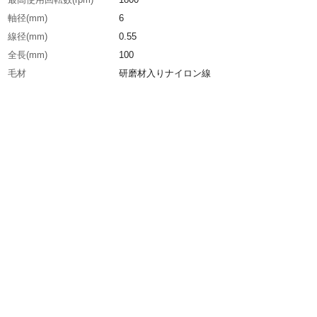
軸径(mm)
6
線径(mm)
0.55
全長(mm)
100
毛材
研磨材入りナイロン線
生産国
日本
重さ
16.000G
材質1
軸：真鍮