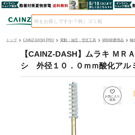
トップ
CAINZ-DASH PRO
電動・油圧・空圧工具
研削研磨用品
軸
【CAINZ-DASH】ムラキ 
シ 外径１０．０ｍｍ酸化アルミナ