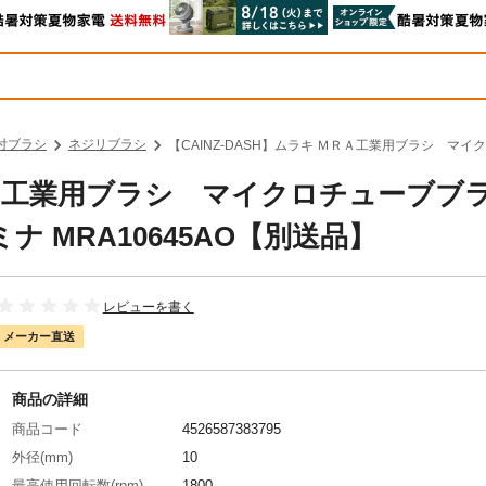
付ブラシ
ネジリブラシ
【CAINZ-DASH】ムラキ ＭＲＡ工業用ブラシ マイ
ＭＲＡ工業用ブラシ マイクロチューブブ
 MRA10645AO【別送品】
レビューを書く
メーカー直送
商品の詳細
商品コード
4526587383795
外径(mm)
10
最高使用回転数(rpm)
1800