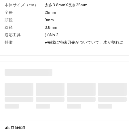
本体サイズ（cm）
太さ3.8mmX長さ25mm
全長
25mm
頭径
9mm
線径
3.8mm
適応工具
(+)No.2
特徴
●先端に特殊刃先がついていて、木が割れに
くいのに引き抜き強度抜群 ●位置決め打ち
こみも楽々 ●ネジ部は、高低山の2条ネジ
で電動工具のバッテリーもちも良好
用途
通常のコーススレッドでは木材割れが発生
してしまう箇所
入数
210個入り
材質
ステンレス
生産国
日本
形状（頭の形）
十字穴付ラッパ頭
重量
1.5g
商品説明