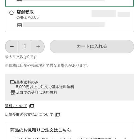
店舗受取
CAINZ PickUp
カートに入れる
最大注文数は
0
です
※価格は​店舗や​掲載場所で​異なる​場合が​あります。
基本送料のみ
5,000円以上ご注文で基本送料無料
店舗での受取は送料無料
送料について
店舗受取のお支払いについて
商品のお見積りご注文はこちら