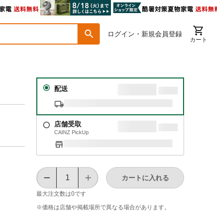
ログイン・新規会員登録
カート
配送
店舗受取
CAINZ PickUp
カートに入れる
最大注文数は
0
です
※価格は​店舗や​掲載場所で​異なる​場合が​あります。