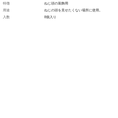
特徴
ねじ頭の装飾用
用途
ねじの頭を見せたくない場所に使用。
入数
8個入り
材質
樹脂
生産国
日本
重量
0.4g