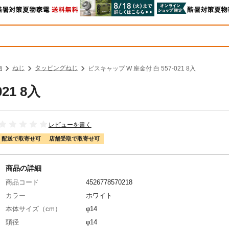
物
ねじ
タッピングねじ
ビスキャップ W 座金付 白 557-021 8入
21 8入
レビューを書く
配送で取寄せ可
店舗受取で取寄せ可
商品の詳細
商品コード
4526778570218
カラー
ホワイト
本体サイズ（cm）
φ14
頭径
φ14