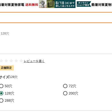
128穴
レビューを書く
店舗限定
サイズ
128穴
50穴
72穴
128穴
200穴
288穴