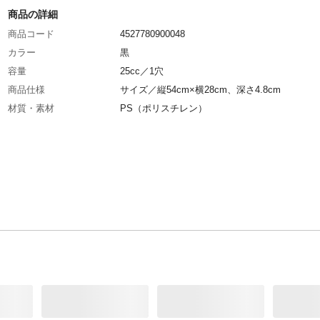
商品の詳細
商品コード
4527780900048
カラー
黒
容量
25cc／1穴
商品仕様
サイズ／縦54cm×横28cm、深さ4.8cm
材質・素材
PS（ポリスチレン）