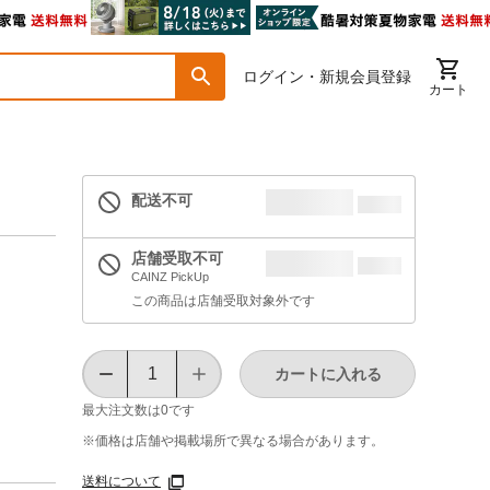
ログイン・新規会員登録
カート
配送不可
店舗受取不可
CAINZ PickUp
この商品は店舗受取対象外です
カートに入れる
最大注文数は
0
です
※価格は​店舗や​掲載場所で​異なる​場合が​あります。
送料について