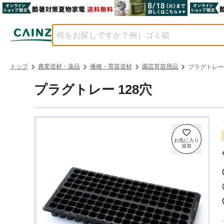
トップ
農業資材・薬品
播種・育苗資材
園芸育苗用品
プラグトレー 
プラグトレー 128穴