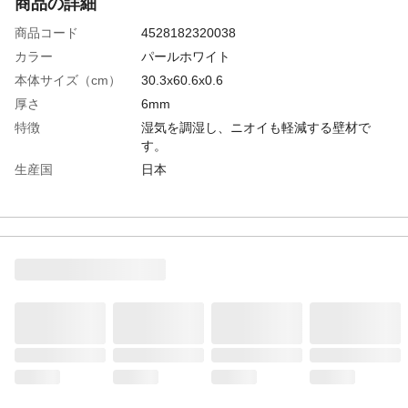
商品の詳細
商品コード
4528182320038
カラー
パールホワイト
本体サイズ（cm）
30.3x60.6x0.6
厚さ
6mm
特徴
湿気を調湿し、ニオイも軽減する壁材で
す。
生産国
日本
内容量
1.46平方メートル
入数
8枚入