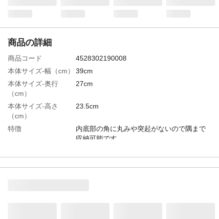
商品の詳細
商品コード
4528302190008
本体サイズ-幅（cm）
39cm
本体サイズ-奥行
27cm
（cm）
本体サイズ-高さ
23.5cm
（cm）
特徴
内底部の角に丸みや突起がないので隅まで
収納可能です。
商品説明
キッチン収納、パントリー収納に最適なボ
ックス
生産国
日本
材質・素材
ポリプロピレン
耐荷重
10kg
重量
770g