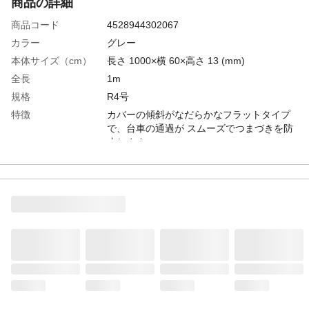
商品の詳細
商品コード
4528944302067
カラー
グレー
本体サイズ（cm）
長さ 1000×横 60×高さ 13 (mm)
全長
1m
規格
R4号
特徴
カバーの傾斜がなだらかなフラットタイプ
で、台車の通過が スムーズでつまづきを防
止します
用途
屋内施設の床面配線カバーに
商品仕様
ケーブル収納本数:VVF1.6×3Cが2本｡
VVF2.0×3Cが1本｡VCTF1.25×3Cが3本｡同
軸S-5C-FBが3本。UTP0.5×4Pが5本｡