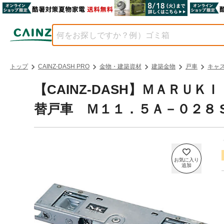
トップ
CAINZ-DASH PRO
金物・建築資材
建築金物
戸車
キャ
【CAINZ-DASH】ＭＡＲＵ
替戸車 Ｍ１１．５Ａ－０２８ S-