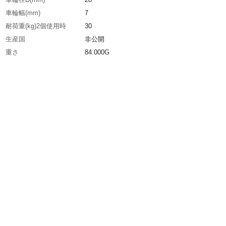
車輪幅(mm)
7
耐荷重(kg)2個使用時
30
生産国
非公開
重さ
84.000G
材質1
車：ポリアセタール