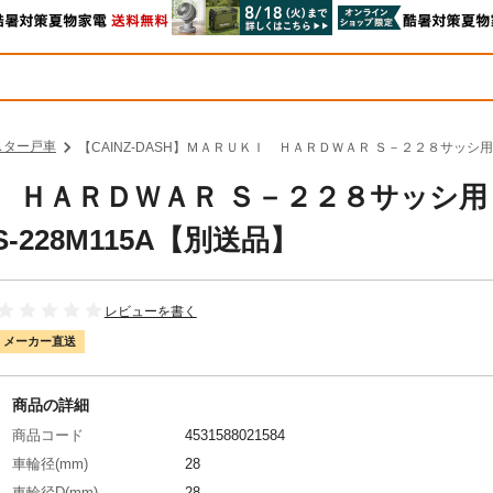
スター戸車
【CAINZ-DASH】ＭＡＲＵＫＩ ＨＡＲＤＷＡＲ Ｓ－２２８サッシ用
ＫＩ ＨＡＲＤＷＡＲ Ｓ－２２８サッシ
228M115A【別送品】
レビューを書く
メーカー直送
商品の詳細
商品コード
4531588021584
車輪径(mm)
28
車輪径D(mm)
28