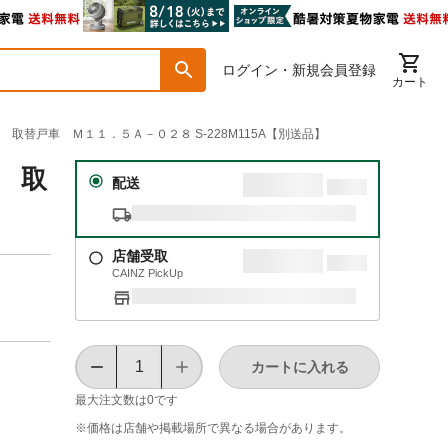
ログイン・新規会員登録
カート
 取替戸車 Ｍ１１．５Ａ－０２８ S-228M115A【別送品】
用 取
配送
店舗受取
CAINZ PickUp
カートに入れる
最大注文数は
0
です
※価格は​店舗や​掲載場所で​異なる​場合が​あります。