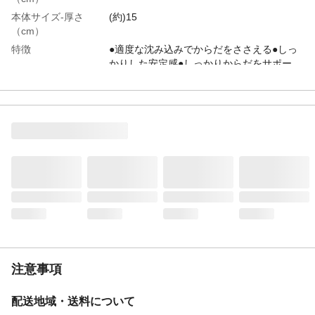
本体サイズ-厚さ
(約)15
（cm）
特徴
●適度な沈み込みでからだをささえる●しっ
かりした安定感●しっかりからだをサポー
ト!
重量（kg）
梱包重量(約)5
硬さ
80N-150N-80N
使用方法
●敷ふとんの下に敷いてお使いください。●
床敷きでもベット敷きでもご使用いただけ
ます。
生産国
●側地加工/中国 ●最終加工/日本
外装生地の組成
ポリエステル:100%
詰物
ウレタンフォーム
注意事項
配送地域・送料について