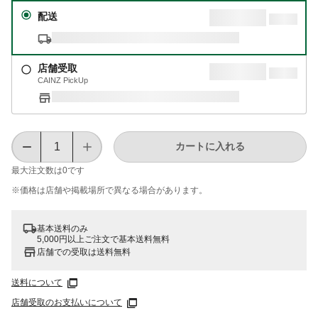
配送
店舗受取
CAINZ PickUp
カートに入れる
最大注文数は
0
です
※価格は​店舗や​掲載場所で​異なる​場合が​あります。
基本送料のみ
5,000円以上ご注文で基本送料無料
店舗での受取は送料無料
送料について
店舗受取のお支払いについて