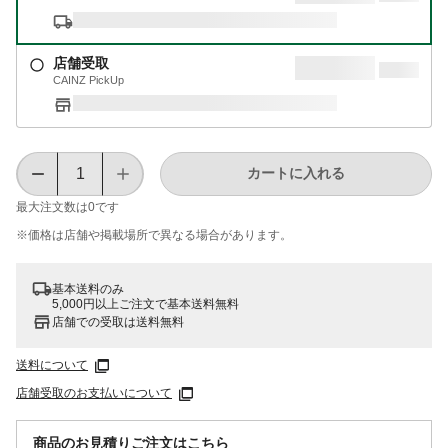
店舗受取
CAINZ PickUp
カートに入れる
最大注文数は
0
です
※価格は​店舗や​掲載場所で​異なる​場合が​あります。
基本送料のみ
5,000円以上ご注文で基本送料無料
店舗での受取は送料無料
送料について
店舗受取のお支払いについて
商品のお見積りご注文はこちら