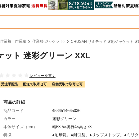
作業着・作業服
作業服(ジャケット)
CHUSAN リミテッド 迷彩ジャケット 迷
ケット 迷彩グリーン XXL
レビューを書く
受注手配品
配送で取寄せ可
店舗受取で取寄せ可
商品の詳細
商品コード
4534514665036
カラー
迷彩グリーン
本体サイズ（cm）
幅63.5×奥行4×高さ73
特徴
●耐摩耗。●耐引裂。●リップストップ。●ミリ