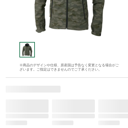
※商品のデザインや仕様、原産国は予告なく変更となる場合がご
ざいます。ご指定はできませんのでご了承ください。