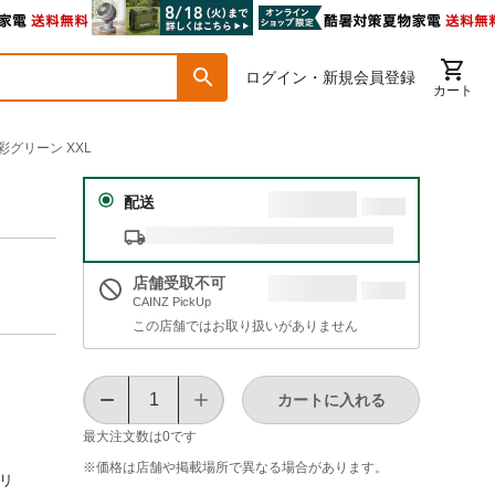
ログイン・新規会員登録
カート
彩グリーン XXL
配送
店舗受取不可
CAINZ PickUp
この店舗ではお取り扱いがありません
カートに入れる
最大注文数は
0
です
※価格は​店舗や​掲載場所で​異なる​場合が​あります。
タリ