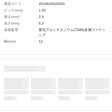
商品コード
4534644020040
ピッチ(mm)
1.50
厚さ(mm)
2.9
高さ(mm)
6.3
表面処理
窒化アルミチタニウム(TiAlN)多層コーティ
ング
幅(mm)
12
生産国
イスラエル
重さ
2.000G
材質1
超微粒子超硬