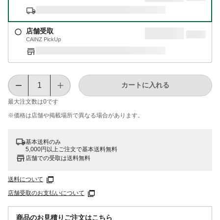
店舗受取
CAINZ PickUp
カートに入れる
最大注文数は
0
です
※価格は​店舗や​掲載場所で​異なる​場合が​あります。
基本送料のみ
5,000円以上ご注文で基本送料無料
店舗での受取は送料無料
送料について
店舗受取のお支払いについて
商品のお見積りご注文はこちら