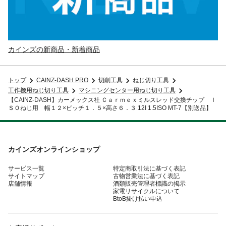
カインズの新商品・新着商品
トップ
CAINZ-DASH PRO
切削工具
ねじ切り工具
工作機用ねじ切り工具
マシニングセンター用ねじ切り工具
【CAINZ-DASH】カーメックス社 Ｃａｒｍｅｘミルスレッド交換チップ Ｉ
ＳＯねじ用 幅１２×ピッチ１．５×高さ６．３ 12I 1.5ISO MT-7【別送品】
カインズオンラインショップ
サービス一覧
特定商取引法に基づく表記
サイトマップ
古物営業法に基づく表記
店舗情報
酒類販売管理者標識の掲示
家電リサイクルについて
BtoB掛け払い申込