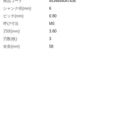
商品コード
4534644047436
シャンク径(mm)
6
ピッチ(mm)
0.80
呼び寸法
M5
刃径(mm)
3.80
刃数(枚)
3
全長(mm)
58
表面処理
窒化アルミチタニウム(TiAlN)多層コーティング(M
首下長(mm)
12.5
生産国
イスラエル
重さ
25.000G
材質1
超微粒子超硬