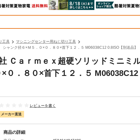
り工具
マシニングセンター用ねじ切り工具
ャンク径６×Ｍ５．０×０．８０×首下１２．５ M06038C12 0.8ISO【別送品】
クス社 Ｃａｒｍｅｘ超硬ソリッドミニミ
．８０×首下１２．５ M06038C12
レビューを書く
メーカー直送
商品の詳細