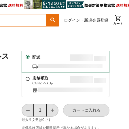
ログイン・新規会員登録
カート
ルス
配送
店舗受取
CAINZ PickUp
カートに入れる
最大注文数は
0
です
※価格は​店舗や​掲載場所で​異なる​場合が​あります。