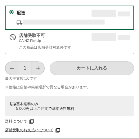
配送
店舗受取不可
CAINZ PickUp
この商品は店舗受取対象外です
カートに入れる
最大注文数は
0
です
※価格は​店舗や​掲載場所で​異なる​場合が​あります。
基本送料のみ
5,000円以上ご注文で基本送料無料
送料について
店舗受取のお支払いについて