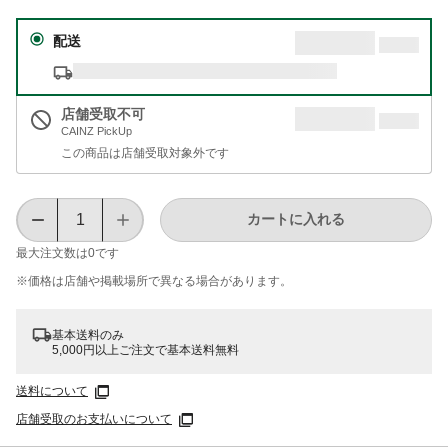
配送
店舗受取不可
CAINZ PickUp
この商品は店舗受取対象外です
カートに入れる
最大注文数は
0
です
※価格は​店舗や​掲載場所で​異なる​場合が​あります。
基本送料のみ
5,000円以上ご注文で基本送料無料
送料について
店舗受取のお支払いについて